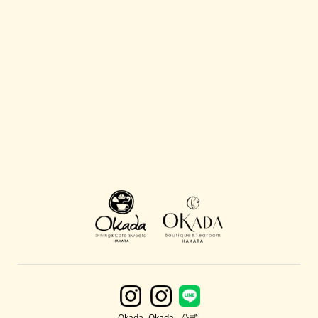
公式
Okada
Okada